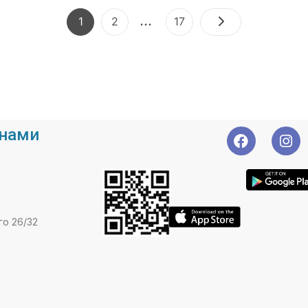
…
1
2
17
 нами
го 26/32