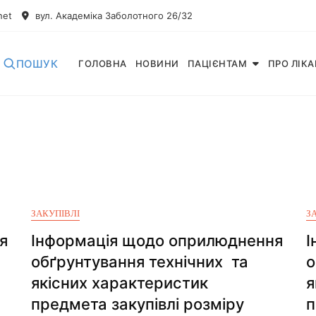
net
вул. Академіка Заболотного 26/32
ПОШУК
ГОЛОВНА
НОВИНИ
ПАЦІЄНТАМ
ПРО ЛІК
ЗАКУПІВЛІ
З
я
Інформація щодо оприлюднення
І
обґрунтування технічних та
о
якісних характеристик
я
предмета закупівлі розміру
п