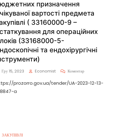
юджетних призначення
чікуваної вартості предмета
акупівлі ( 33160000-9 –
статкування для операційних
локів (33168000-5-
ндоскопічні та ендохірургічні
нструменти)
Гру 15, 2023
Economist
Коментар
ttps://prozorro.gov.ua/tender/UA-2023-12-13-
18847-a
ЗАКУПІВЛІ