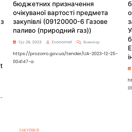
бюджетних призначення
б
очікуваної вартості предмета
о
 з
закупівлі (09120000-6 Газове
з
паливо (природний газ))
У
б
Гру 26, 2023
Economist
Коментар
Е
https://prozorro.gov.ua/tender/UA-2023-12-25-
і
004147-a
t
h
0
9-
ЗАКУПІВЛІ