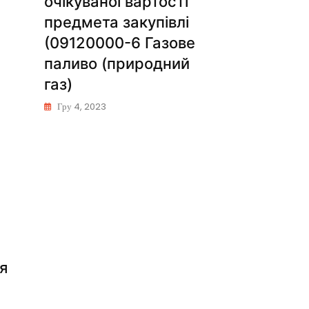
очікуваної вартості
предмета закупівлі
(09120000-6 Газове
паливо (природний
газ)
Гру 4, 2023
я