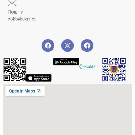
Пошта
ookb@ukr.net