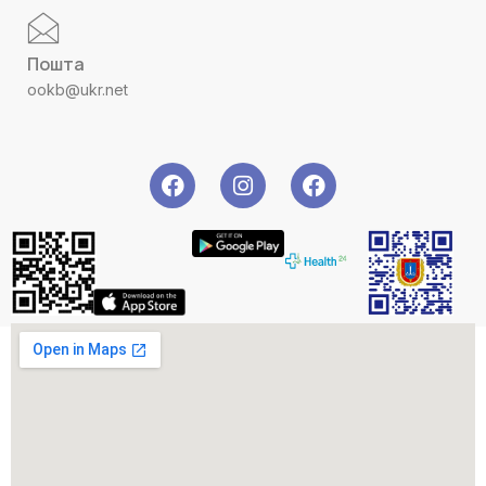
Пошта
ookb@ukr.net