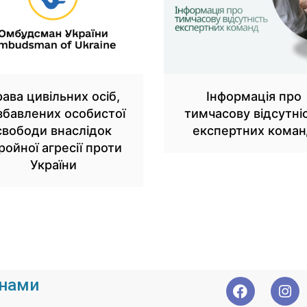
ава цивільних осіб,
Інформація про
збавлених особистої
тимчасову відсутні
свободи внаслідок
експертних кома
ройної агресії проти
України
 нами