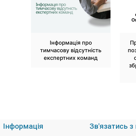
Інформація про
Пр
тимчасову відсутність
по
експертних команд
зб
Інформація
Зв'язатись з