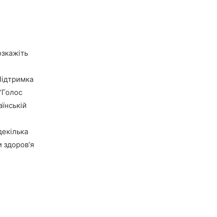
озкажіть
ідтримка
“Голос
аїнській
 декілька
и здоровʼя