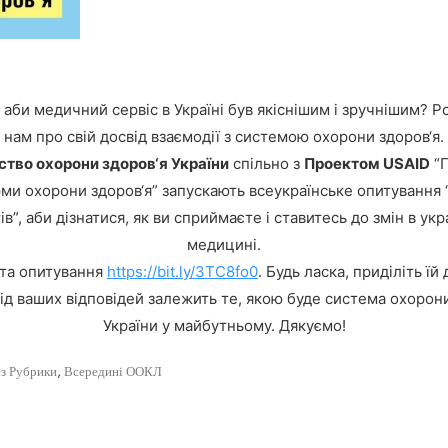
 аби медичний сервіс в Україні був якіснішим і зручнішим? Р
нам про свій досвід взаємодії з системою охорони здоров‘я.
ство охорони здоров‘я України
спільно з
Проектом USAID
“П
ми охорони здоров‘я” запускають всеукраїнське опитування 
ів”, аби дізнатися, як ви сприймаєте і ставитесь до змін в укр
медицині.
та опитування
https://bit.ly/3TC8fo0
. Будь ласка, приділіть їй
ід ваших відповідей залежить те, якою буде система охорон
України у майбутньому. Дякуємо!
ез Рубрики
,
Всередині ООКЛ