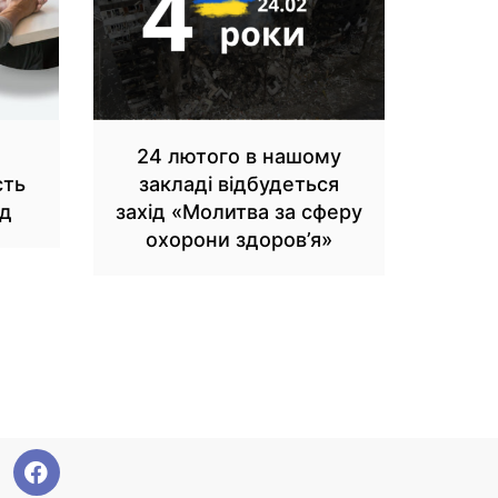
24 лютого в нашому
сть
закладі відбудеться
нд
захід «Молитва за сферу
охорони здоров’я»