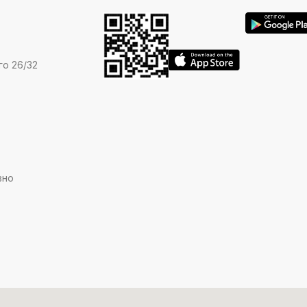
го 26/32
вно