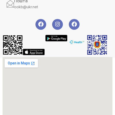
Пошта
ookb@ukr.net