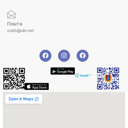
Пошта
ookb@ukr.net