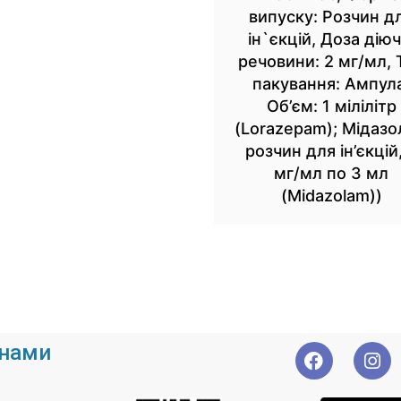
випуску: Розчин д
ін`єкцій, Доза діюч
речовини: 2 мг/мл, 
пакування: Ампул
Об’єм: 1 мілілітр
(Lorazepam); Мідаз
розчин для ін’єкцій
мг/мл по 3 мл
(Midazolam))
 нами