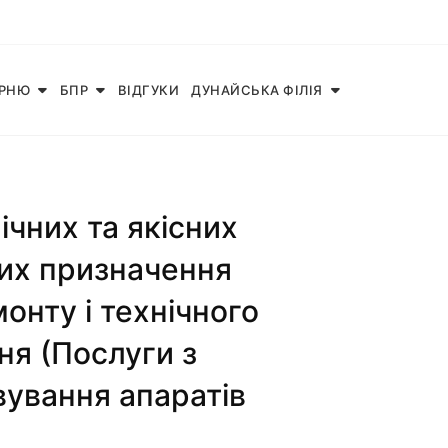
АРНЮ
БПР
ВІДГУКИ
ДУНАЙСЬКА ФІЛІЯ
чних та якісних
них призначення
онту і технічного
ня (Послуги з
вування апаратів