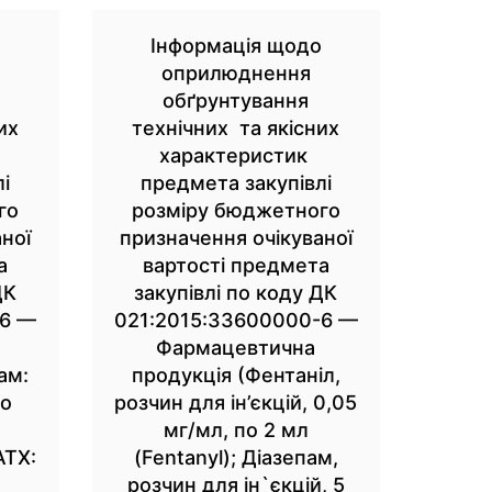
о
Інформація щодо
оприлюднення
обґрунтування
их
технічних та якісних
характеристик
і
предмета закупівлі
го
розміру бюджетного
ної
призначення очікуваної
а
вартості предмета
ДК
закупівлі по коду ДК
-6 —
021:2015:33600000-6 —
Фармацевтична
ам:
продукція (Фентаніл,
но
розчин для ін’єкцій, 0,05
мг/мл, по 2 мл
АТХ:
(Fentanyl); Діазепам,
розчин для ін`єкцій, 5