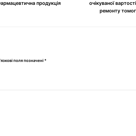
 Фармацевтична продукція
очікуваної вартост
ремонту томогр
’язкові поля позначені
*