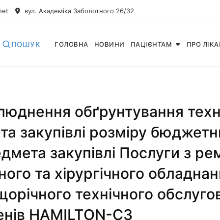
net
вул. Академіка Заболотного 26/32
ПОШУК
ГОЛОВНА
НОВИНИ
ПАЦІЄНТАМ
ПРО ЛІК
юднення обґрунтування техні
та закупівлі розміру бюджет
едмета закупівлі Послуги з рем
ого та хірургічного обладнан
щорічного технічного обслуго
генів HAMILTON-C3