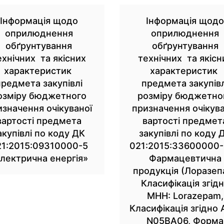
Інформація щодо
Інформація щод
оприлюднення
оприлюднення
обґрунтування
обґрунтування
ехнічних та якісних
технічних та якісн
характеристик
характеристик
предмета закупівлі
предмета закупівл
озміру бюджетного
розміру бюджетно
изначення очікуваної
призначення очікува
вартості предмета
вартості предмет
акупівлі по коду ДК
закупівлі по коду 
21:2015:09310000-5
021:2015:33600000
лектрична енергія»
Фармацевтична
продукція (Лоразеп
Класифікація згід
МНН: Lorazepam,
Класифікація згідно 
N05BA06, Форма