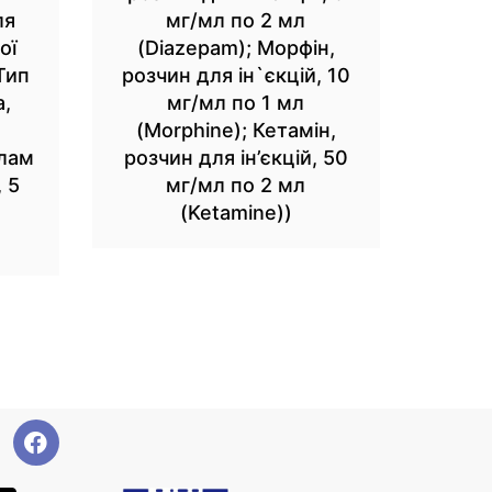
ля
мг/мл по 2 мл
ої
(Diazepam); Морфін,
Тип
розчин для ін`єкцій, 10
а,
мг/мл по 1 мл
(Morphine); Кетамін,
олам
розчин для ін’єкцій, 50
, 5
мг/мл по 2 мл
(Ketamine))