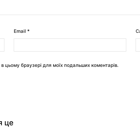
Email
*
С
у в цьому браузері для моїх подальших коментарів.
я це