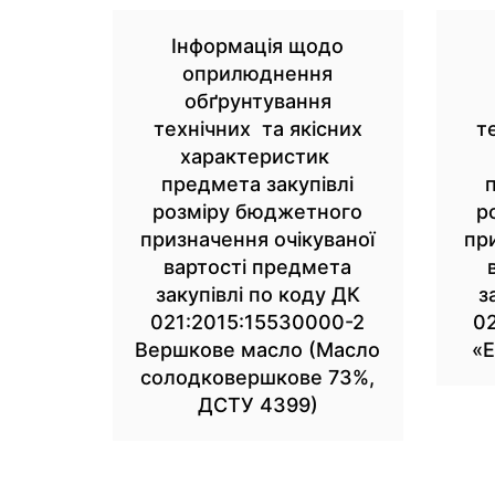
Інформація щодо
оприлюднення
обґрунтування
технічних та якісних
т
характеристик
предмета закупівлі
розміру бюджетного
р
призначення очікуваної
пр
вартості предмета
закупівлі по коду ДК
з
021:2015:15530000-2
0
Вершкове масло (Масло
«Е
солодковершкове 73%,
ДСТУ 4399)