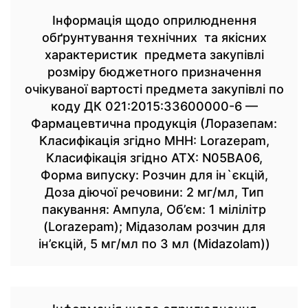
Інформація щодо оприлюднення
обґрунтування технічних та якісних
характеристик предмета закупівлі
розміру бюджетного призначення
очікуваної вартості предмета закупівлі по
коду ДК 021:2015:33600000-6 —
Фармацевтична продукція (Лоразепам:
Класифікація згідно МНН: Lorazepam,
Класифікація згідно АТХ: N05BA06,
Форма випуску: Розчин для ін`єкцій,
Доза діючої речовини: 2 мг/мл, Тип
пакування: Ампула, Об’єм: 1 мілілітр
(Lorazepam); Мідазолам розчин для
ін’єкцій, 5 мг/мл по 3 мл (Midazolam))