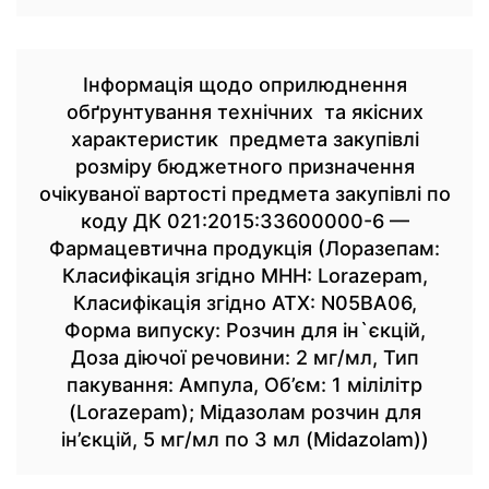
Інформація щодо оприлюднення
обґрунтування технічних та якісних
характеристик предмета закупівлі
розміру бюджетного призначення
очікуваної вартості предмета закупівлі по
коду ДК 021:2015:33600000-6 —
Фармацевтична продукція (Лоразепам:
Класифікація згідно МНН: Lorazepam,
Класифікація згідно АТХ: N05BA06,
Форма випуску: Розчин для ін`єкцій,
Доза діючої речовини: 2 мг/мл, Тип
пакування: Ампула, Об’єм: 1 мілілітр
(Lorazepam); Мідазолам розчин для
ін’єкцій, 5 мг/мл по 3 мл (Midazolam))