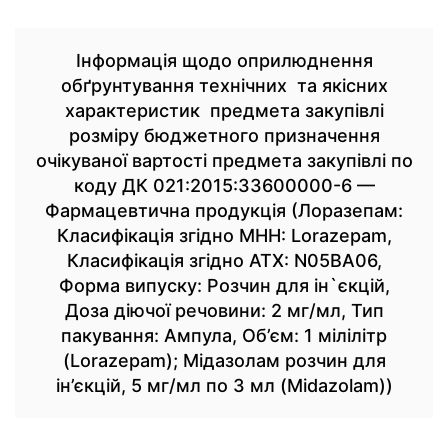
Інформація щодо оприлюднення
обґрунтування технічних та якісних
характеристик предмета закупівлі
розміру бюджетного призначення
очікуваної вартості предмета закупівлі по
коду ДК 021:2015:33600000-6 —
Фармацевтична продукція (Лоразепам:
Класифікація згідно МНН: Lorazepam,
Класифікація згідно АТХ: N05BA06,
Форма випуску: Розчин для ін`єкцій,
Доза діючої речовини: 2 мг/мл, Тип
пакування: Ампула, Об’єм: 1 мілілітр
(Lorazepam); Мідазолам розчин для
ін’єкцій, 5 мг/мл по 3 мл (Midazolam))