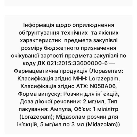
Інформація щодо оприлюднення
обґрунтування технічних та якісних
характеристик предмета закупівлі
розміру бюджетного призначення
очікуваної вартості предмета закупівлі по
коду ДК 021:2015:33600000-6 —
Фармацевтична продукція (Лоразепам:
Класифікація згідно МНН: Lorazepam,
Класифікація згідно АТХ: N05BA06,
Форма випуску: Розчин для ін`єкцій,
Доза діючої речовини: 2 мг/мл, Тип
пакування: Ампула, Об’єм: 1 мілілітр
(Lorazepam); Мідазолам розчин для
ін’єкцій, 5 мг/мл по 3 мл (Midazolam))