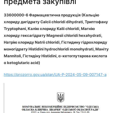
предмета закупівлі
33600000-6 Фармацевтична продукція (Кальцію
хлориду дигідрату Calcii chloridi dihydrati, Триптофану
Tryptophani, Калію хлориду Kalii сhloridi, Магнію
хлориду гексагідрату Magnesii сhloridi hexahydrati,
Натрію хлориду Natrii chloridi, Гістидину гідрохлориду
моногідрату Histidini hydrochloridi monohуdrati, Маніту
Mannitoli, Гістидіну Histidini, α-кетоглутарова кислота
α ketoglutaric acid)
https://prozorro.gov.ua/plan/UA-P-2024-05-09-007147-a