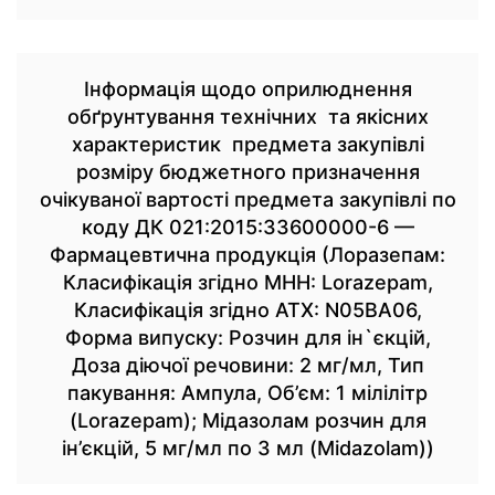
Інформація щодо оприлюднення
обґрунтування технічних та якісних
характеристик предмета закупівлі
розміру бюджетного призначення
очікуваної вартості предмета закупівлі по
коду ДК 021:2015:33600000-6 —
Фармацевтична продукція (Лоразепам:
Класифікація згідно МНН: Lorazepam,
Класифікація згідно АТХ: N05BA06,
Форма випуску: Розчин для ін`єкцій,
Доза діючої речовини: 2 мг/мл, Тип
пакування: Ампула, Об’єм: 1 мілілітр
(Lorazepam); Мідазолам розчин для
ін’єкцій, 5 мг/мл по 3 мл (Midazolam))