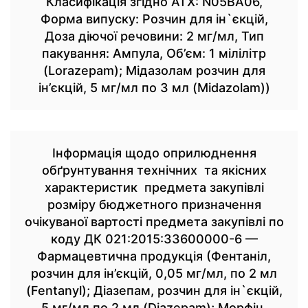
Класифікація згідно АТХ: N05BA06,
Форма випуску: Розчин для ін`єкцій,
Доза діючої речовини: 2 мг/мл, Тип
пакування: Ампула, Об’єм: 1 мілілітр
(Lorazepam); Мідазолам розчин для
ін’єкцій, 5 мг/мл по 3 мл (Midazolam))
Інформація щодо оприлюднення
обґрунтування технічних та якісних
характеристик предмета закупівлі
розміру бюджетного призначення
очікуваної вартості предмета закупівлі по
коду ДК 021:2015:33600000-6 —
Фармацевтична продукція (Фентаніл,
розчин для ін’єкцій, 0,05 мг/мл, по 2 мл
(Fentanyl); Діазепам, розчин для ін`єкцій,
5 мг/мл по 2 мл (Diazepam); Морфін,