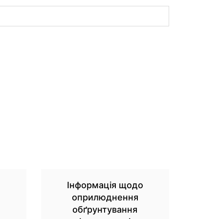
о
Інформація щодо
оприлюднення
обґрунтування