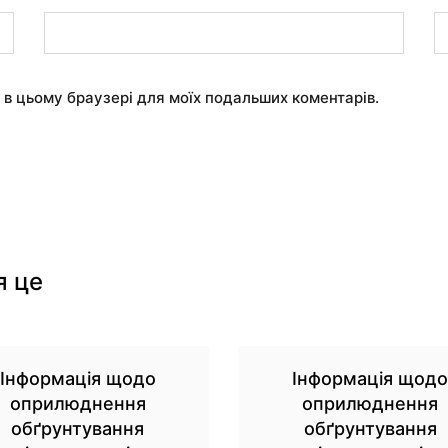
у в цьому браузері для моїх подальших коментарів.
я це
Інформація щодо
Інформація щод
оприлюднення
оприлюднення
обґрунтування
обґрунтування