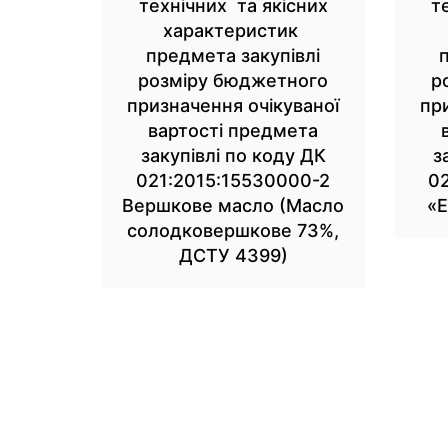
технічних та якісних
т
характеристик
предмета закупівлі
розміру бюджетного
р
призначення очікуваної
пр
вартості предмета
закупівлі по коду ДК
з
021:2015:15530000-2
0
Вершкове масло (Масло
«Е
солодковершкове 73%,
ДСТУ 4399)