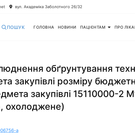
net
вул. Академіка Заболотного 26/32
ПОШУК
ГОЛОВНА
НОВИНИ
ПАЦІЄНТАМ
ПРО ЛІК
люднення обґрунтування техні
та закупівлі розміру бюджет
едмета закупівлі 15110000-2 М
е, охолоджене)
006756-a