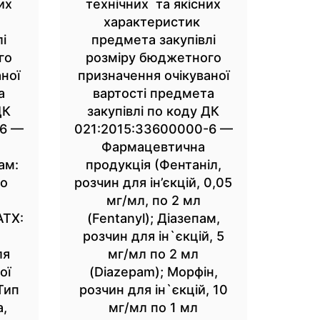
их
технічних та якісних
характеристик
і
предмета закупівлі
го
розміру бюджетного
ної
призначення очікуваної
а
вартості предмета
ДК
закупівлі по коду ДК
-6 —
021:2015:33600000-6 —
Фармацевтична
ам:
продукція (Фентаніл,
но
розчин для ін’єкцій, 0,05
мг/мл, по 2 мл
АТХ:
(Fentanyl); Діазепам,
розчин для ін`єкцій, 5
ля
мг/мл по 2 мл
ої
(Diazepam); Морфін,
Тип
розчин для ін`єкцій, 10
а,
мг/мл по 1 мл