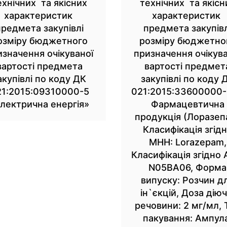
ехнічних та якісних
технічних та якісн
характеристик
характеристик
предмета закупівлі
предмета закупівл
озміру бюджетного
розміру бюджетно
изначення очікуваної
призначення очікува
вартості предмета
вартості предмет
акупівлі по коду ДК
закупівлі по коду 
21:2015:09310000-5
021:2015:33600000
лектрична енергія»
Фармацевтична
продукція (Лоразеп
Класифікація згід
МНН: Lorazepam,
Класифікація згідно 
N05BA06, Форма
випуску: Розчин д
ін`єкцій, Доза діюч
речовини: 2 мг/мл, 
пакування: Ампул