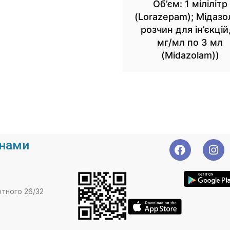
Об’єм: 1 мілілітр
(Lorazepam); Мідаз
розчин для ін’єкцій
мг/мл по 3 мл
(Midazolam))
 нами
отного 26/32