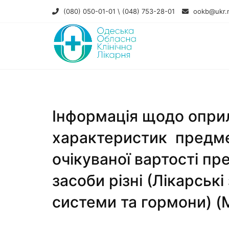
(080) 050-01-01 \ (048) 753-28-01
ookb@ukr.
Інформація щодо опри
характеристик предме
очікуваної вартості пр
засоби різні (Лікарськ
системи та гормони) (