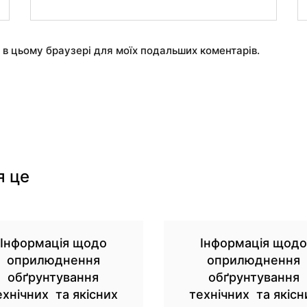
у в цьому браузері для моїх подальших коментарів.
я це
Інформація щодо
Інформація щод
оприлюднення
оприлюднення
обґрунтування
обґрунтування
ехнічних та якісних
технічних та якісн