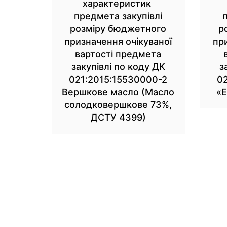
характеристик
предмета закупівлі
розміру бюджетного
р
призначення очікуваної
пр
вартості предмета
закупівлі по коду ДК
з
021:2015:15530000-2
0
Вершкове масло (Масло
«Е
солодковершкове 73%,
ДСТУ 4399)