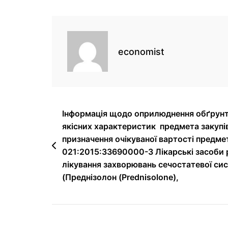
economist
Інформація щодо оприлюднення обґрунт
якісних характеристик предмета закупі
призначення очікуваної вартості предмет
021:2015:33690000-3 Лікарські засоби р
лікування захворювань сечостатевої си
(Преднізолон (Prednisolone),