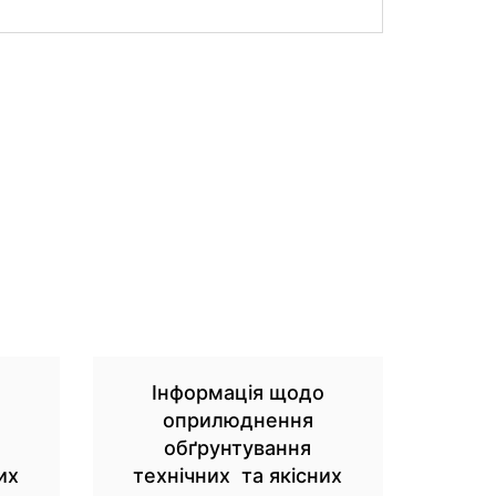
о
Інформація щодо
оприлюднення
обґрунтування
их
технічних та якісних