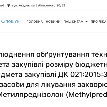
net
вул. Академіка Заболотного 26/32
ПОШУК
ГОЛОВНА
НОВИНИ
ПАЦІЄНТАМ
ПРО ЛІК
люднення обґрунтування техні
та закупівлі розміру бюджет
едмета закупівлі ДК 021:2015
і засоби для лікування захвор
Метилпреднізолон (Methylpred