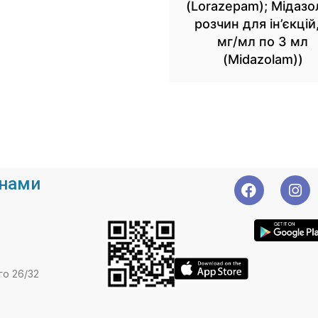
(Lorazepam); Мідаз
розчин для ін’єкцій
мг/мл по 3 мл
(Midazolam))
 нами
го 26/32