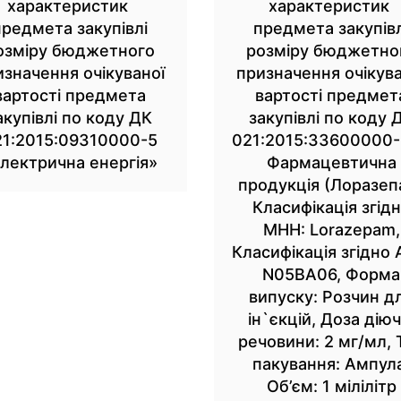
характеристик
характеристик
предмета закупівлі
предмета закупівл
озміру бюджетного
розміру бюджетно
изначення очікуваної
призначення очікува
вартості предмета
вартості предмет
акупівлі по коду ДК
закупівлі по коду 
21:2015:09310000-5
021:2015:33600000
лектрична енергія»
Фармацевтична
продукція (Лоразеп
Класифікація згід
МНН: Lorazepam,
Класифікація згідно 
N05BA06, Форма
випуску: Розчин д
ін`єкцій, Доза діюч
речовини: 2 мг/мл, 
пакування: Ампул
Об’єм: 1 мілілітр