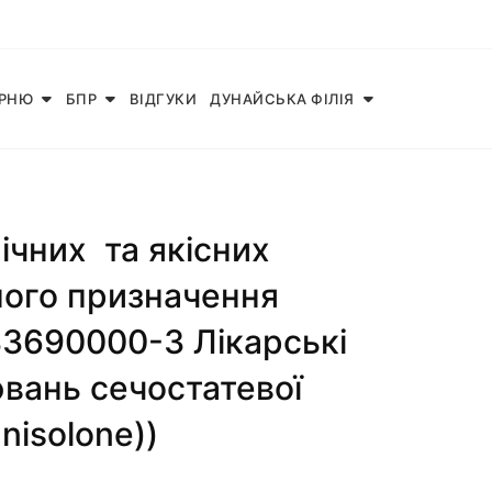
АРНЮ
БПР
ВІДГУКИ
ДУНАЙСЬКА ФІЛІЯ
чних та якісних
ного призначення
:33690000-3 Лікарські
ювань сечостатевої
nisolone))