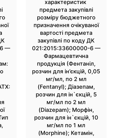
характеристик
і
предмета закупівлі
го
розміру бюджетного
ної
призначення очікуваної
а
вартості предмета
ДК
закупівлі по коду ДК
-6 —
021:2015:33600000-6 —
Фармацевтична
ам:
продукція (Фентаніл,
но
розчин для ін’єкцій, 0,05
мг/мл, по 2 мл
АТХ:
(Fentanyl); Діазепам,
розчин для ін`єкцій, 5
ля
мг/мл по 2 мл
ої
(Diazepam); Морфін,
Тип
розчин для ін`єкцій, 10
а,
мг/мл по 1 мл
(Morphine); Кетамін,