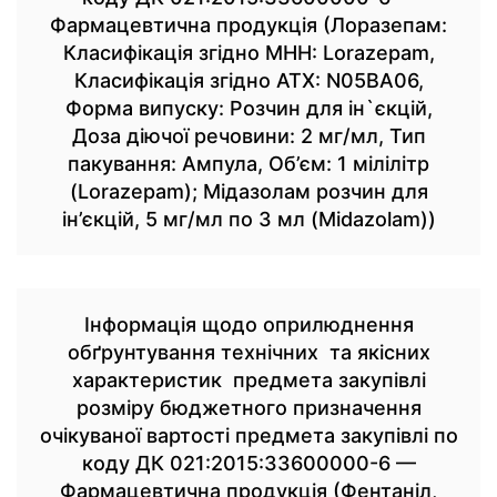
Фармацевтична продукція (Лоразепам:
Класифікація згідно МНН: Lorazepam,
Класифікація згідно АТХ: N05BA06,
Форма випуску: Розчин для ін`єкцій,
Доза діючої речовини: 2 мг/мл, Тип
пакування: Ампула, Об’єм: 1 мілілітр
(Lorazepam); Мідазолам розчин для
ін’єкцій, 5 мг/мл по 3 мл (Midazolam))
Інформація щодо оприлюднення
обґрунтування технічних та якісних
характеристик предмета закупівлі
розміру бюджетного призначення
очікуваної вартості предмета закупівлі по
коду ДК 021:2015:33600000-6 —
Фармацевтична продукція (Фентаніл,