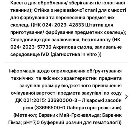
Касета для оброблення/ зберігання гістологічної
тканини); Стійка з нержавіючої сталі для ємності
для фарбування та перенесення предметних
скелець ((НК 024: 2023: 42833 Штатив для
приготування/ фарбування предметних скелець);
Середовище для заключення, без ксилолу (НК
024: 2023: 57730 Акрилова смола, заливальне
середовище IVD (діагностика in vitro ))
Інформація щодо оприлюднення обґрунтування
технічних та якісних характеристик предмета
закупівлі розміру бюджетного призначення
очікуваної вартості предмета закупівлі по коду
ДК 021:2015: 33690000-3 – Лікарські засоби
різні (33696500-0 Лабораторні реактиви)
(Метанол; Барвник Май-Грюнвальда; Барвник
Гімза; рН=7,0 буферний розчин для гематології)