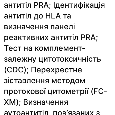
антитіл PRA; Ідентифікація
антитіл до HLA та
визначення панелі
реактивних антитіл PRA;
Тест на комплемент-
залежну цитотоксичність
(CDC); Перехрестне
зіставлення методом
протокової цитометрії (FC-
XM); Визначення
аутоантитіл, пов’язаних з